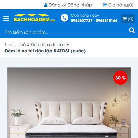
Đăng ký
Đăng nhập
Giỏ hàng(0)
Mua hàng ngay
(0)
0982607737 - 0965815166
Trang chủ
Đệm lò xo Katosi
Đệm lò xo túi độc lập KATOSI (cuộn)
30 %