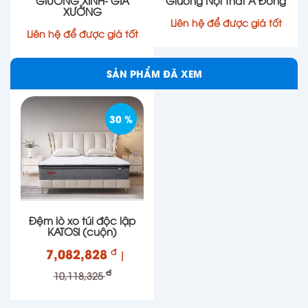
XƯỞNG
Liên hệ để được giá tốt
Liên hệ để được giá tốt
SẢN PHẨM ĐÃ XEM
30 %
Tên
Thànhphần
Đệm lò xo túi độc lập
Vải jacquard ba
Trọng lượng gam ≥ 260g 100% sợi
KATOSI (cuộn)
chiều
polyester
7,082,828
đ
|
Bông không dính
đ
10,118,325
120g độ dày10mm
3D
Bọt biển giải
2018 Mật độ 19 Độ cứng 40 Độ dày