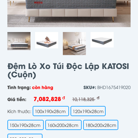
Đệm Lò Xo Túi Độc Lập KATOSI
(cuộn)
Tình trạng:
còn hàng
SKU#:
BHD1675419020
7,082,828
đ
đ
Giá tiền:
10,118,325
Kích thước:
100x190x28cm
120x190x28cm
150x190x28cm
160x200x28cm
180x200x28cm