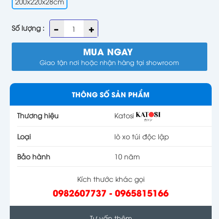
200x220x28cm
Số lượng :
MUA NGAY
Giao tận nơi hoặc nhận hàng tại showroom
THÔNG SỐ SẢN PHẨM
Thương hiệu
Katosi
Loại
lò xo túi độc lập
Bảo hành
10 năm
Kích thước khác gọi
0982607737 - 0965815166
Tư vấn thêm