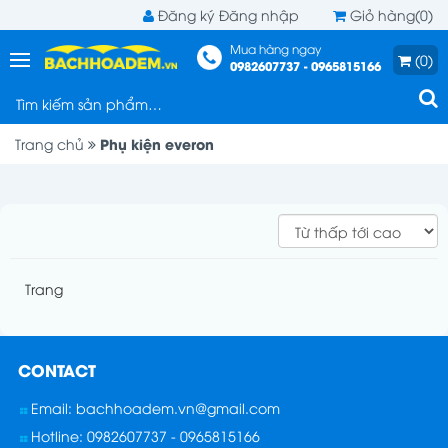
Đăng ký
Đăng nhập
Giỏ hàng(0)
Mua hàng ngay
(0)
0982607737 - 0965815166
Phụ kiện everon
Trang chủ
Trang
CONTACT
Email: bachhoadem.vn@gmail.com
Hotline: 0982607737 - 0965815166