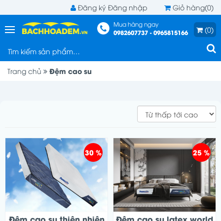
Đăng ký
Đăng nhập
Giỏ hàng(0)
Mua hàng ngay
(0)
0982607737 - 0965815166
Đệm cao su
Trang chủ
30 %
25 %
Đệm cao su thiên nhiên
Đệm cao su latex world