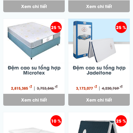
Xem chi tiết
Xem chi tiết
25 %
25 %
Đệm cao su tổng hợp
Đệm cao su tổng hợp
Microtex
Jadeitone
đ
đ
đ
đ
|
|
2,815,385
3,753,846
3,173,077
4,230,769
Xem chi tiết
Xem chi tiết
10 %
25 %