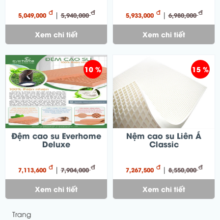
đ
đ
đ
đ
|
|
5,049,000
5,940,000
5,933,000
6,980,000
Xem chi tiết
Xem chi tiết
10 %
15 %
Đệm cao su Everhome
Nệm cao su Liên Á
Deluxe
Classic
đ
đ
đ
đ
|
|
7,113,600
7,904,000
7,267,500
8,550,000
Xem chi tiết
Xem chi tiết
Trang