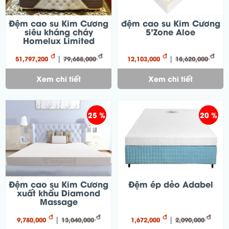
Đệm cao su Kim Cương
đệm cao su Kim Cương
siêu kháng cháy
5’Zone Aloe
Homelux Limited
đ
đ
đ
đ
|
|
51,797,200
79,688,000
12,103,000
18,620,000
Xem chi tiết
Xem chi tiết
25 %
20 %
Đệm cao su Kim Cương
Đệm ép dẻo Adabel
xuất khẩu Diamond
Massage
đ
đ
đ
đ
|
|
9,780,000
13,040,000
1,672,000
2,090,000