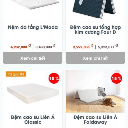
Nệm đa tầng L'Moda
Đệm cao su tổng hợp
kim cương Four D
đ
đ
đ
đ
|
|
4,932,000
5,480,000
3,992,308
5,323,077
Xem chi tiết
Xem chi tiết
Trả góp 0%
15 %
15 %
Đệm cao su Liên Á
Đệm cao su Liên Á
Classic
Foldaway