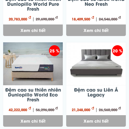
Dunlopillo World Pure
Neo Fresh
Fresh
đ
đ
đ
đ
|
|
20,783,000
29,690,000
18,409,500
24,546,000
Xem chi tiết
Xem chi tiết
25 %
20 %
Đệm cao su thiên nhiên
Đệm cao su Liên Á
Dunlopillo World Eco
Legacy
Fresh
đ
đ
đ
đ
|
|
42,222,000
56,296,000
21,248,000
26,560,000
Xem chi tiết
Xem chi tiết