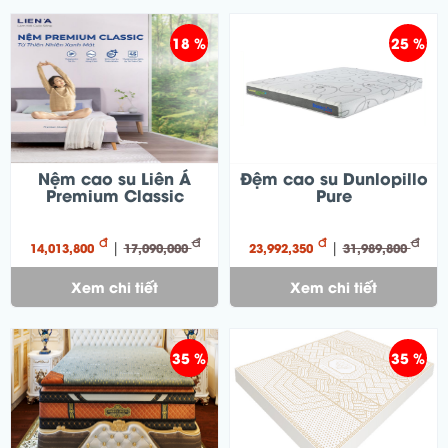
18 %
25 %
Nệm cao su Liên Á
Đệm cao su Dunlopillo
Premium Classic
Pure
đ
đ
đ
đ
|
|
14,013,800
17,090,000
23,992,350
31,989,800
Xem chi tiết
Xem chi tiết
35 %
35 %