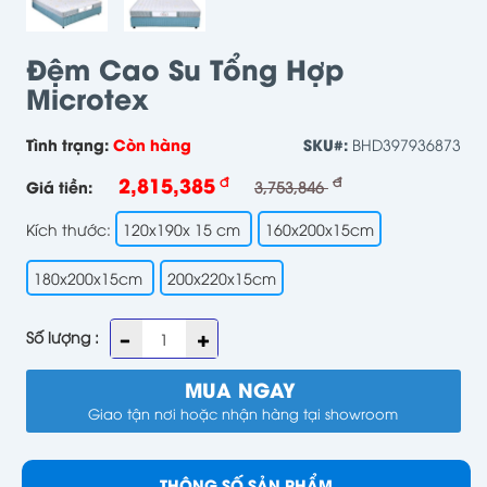
Đệm Cao Su Tổng Hợp
Microtex
Tình trạng:
Còn hàng
SKU#:
BHD397936873
2,815,385
đ
đ
Giá tiền:
3,753,846
Kích thước:
120x190x 15 cm
160x200x15cm
180x200x15cm
200x220x15cm
Số lượng :
MUA NGAY
Giao tận nơi hoặc nhận hàng tại showroom
THÔNG SỐ SẢN PHẨM