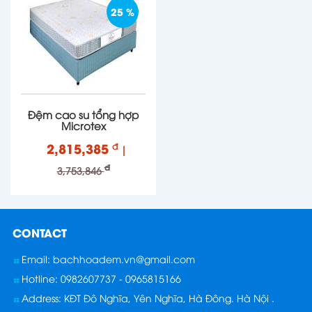
25 %
Đệm cao su tổng hợp
Microtex
2,815,385
đ
|
đ
3,753,846
CONTACT
Email: bachhoadem.vn@gmail.com
Hotline: 0982607737 - 0965815166
Address: KĐT Đô Nghĩa, Yên Nghĩa, Hà Đông. Hà Nội .