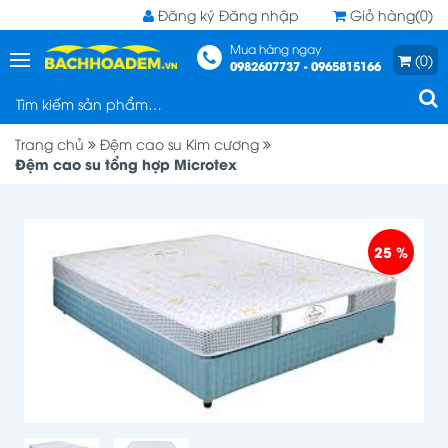
Đăng ký
Đăng nhập
Giỏ hàng(0)
Mua hàng ngay
(0)
0982607737 - 0965815166
Trang chủ
Đệm cao su Kim cương
Đệm cao su tổng hợp Microtex
25 %