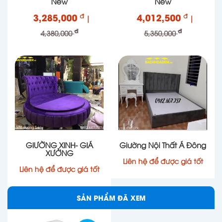
New
New
quản.
3,285,000
4,012,500
đ
đ
|
|
đ
đ
4,380,000
5,350,000
GIƯỜNG XINH- GIÁ
Giường Nội Thất Á Đông
XƯỞNG
Liên hệ để được giá tốt
Liên hệ để được giá tốt
SẢN PHẨM ĐÃ XEM