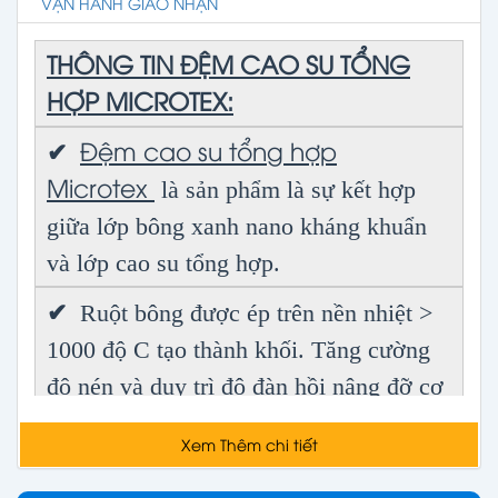
VẬN HÀNH GIAO NHẬN
THÔNG TIN ĐỆM CAO SU TỔNG
HỢP MICROTEX:
✔
Đệm cao su tổng hợp
Microtex
là sản phẩm là sự kết hợp
giữa lớp bông xanh nano kháng khuẩn
và lớp cao su tổng hợp.
✔
Ruột bông được ép trên nền nhiệt >
1000 độ C tạo thành khối. Tăng cường
độ nén và duy trì độ đàn hồi nâng đỡ cơ
thể.
Xem Thêm chi tiết
✔
cao su tổng hợp
Lớp
(dày 4cm)