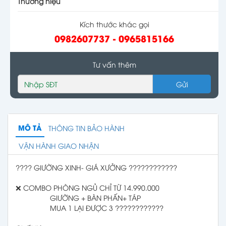
Thương hiệu
Kích thước khác gọi
0982607737 - 0965815166
Tư vấn thêm
Gửi
MÔ TẢ
THÔNG TIN BẢO HÀNH
VẬN HÀNH GIAO NHẬN
???? GIƯỜNG XINH- GIÁ XƯỞNG ????????????
❌ COMBO PHÒNG NGỦ CHỈ TỪ 14.990.000
GIƯỜNG + BÀN PHẤN+ TÁP
MUA 1 LẠI ĐƯỢC 3 ????????????