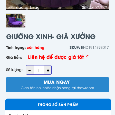
GIƯỜNG XINH- GIÁ XƯỞNG
Tình trạng:
còn hàng
SKU#:
BHD1914898017
Liên hệ để được giá tốt
đ
Giá tiền:
Số lượng :
MUA NGAY
Giao tận nơi hoặc nhận hàng tại showroom
THÔNG SỐ SẢN PHẨM