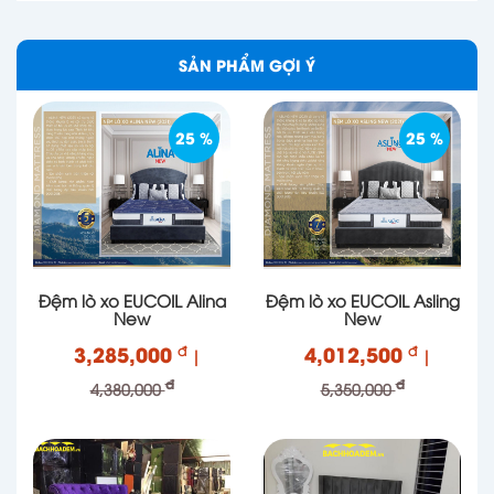
SẢN PHẨM GỢI Ý
25 %
25 %
Đệm lò xo EUCOIL Alina
Đệm lò xo EUCOIL Asling
New
New
3,285,000
4,012,500
đ
đ
|
|
đ
đ
4,380,000
5,350,000