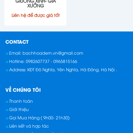
GIƯỜNG XINH- GIÁ
XƯỞNG
Liên hệ để được giá tốt
CONTACT
Email: bachhoadem.vn@gmail.com
Hotline: 0982607737 - 0965815166
Address: KĐT Đô Nghĩa, Yên Nghĩa, Hà Đông. Hà Nội .
VỀ CHÚNG TÔI
Thanh toán
Giới thiệu
Gọi Mua Hàng ( 9h00- 21h30)
Liên kết và hợp tác