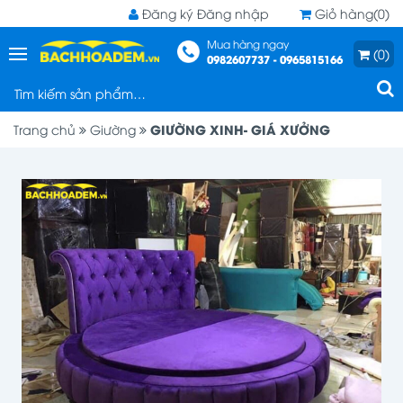
Đăng ký
Đăng nhập
Giỏ hàng(0)
Mua hàng ngay
(0)
0982607737 - 0965815166
GIƯỜNG XINH- GIÁ XƯỞNG
Trang chủ
Giường