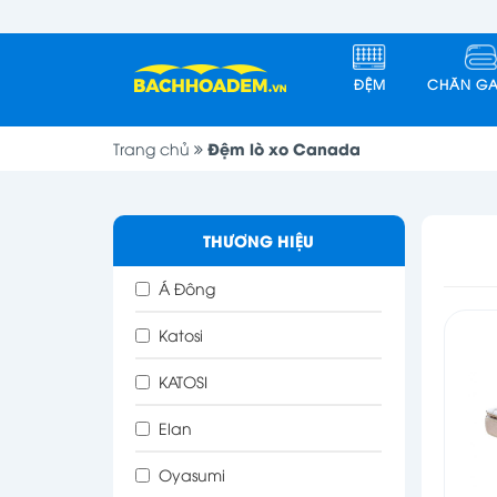
ĐỆM
CHĂN GA
Đệm lò xo Canada
Trang chủ
THƯƠNG HIỆU
Á Đông
Katosi
KATOSI
Elan
Oyasumi