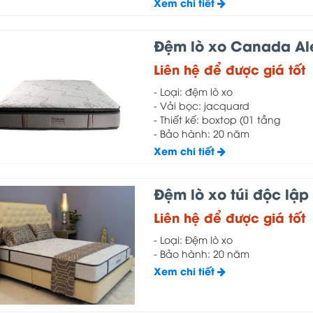
Xem chi tiết
Đệm lò xo Canada Al
Liên hệ để được giá tốt
- Loại: đệm lò xo
- Vải bọc: jacquard
- Thiết kế: boxtop (01 tầng
- Bảo hành: 20 năm
Xem chi tiết
Đệm lò xo túi độc lậ
Liên hệ để được giá tốt
- Loại: Đệm lò xo
- Bảo hành: 20 năm
Xem chi tiết