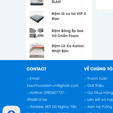
ELAN
Đệm lò xo túi VIP 3
Elan
Đệm Bông Ép See
Vỏ Chần Foam
Đệm Lò Xo Katosi
Nhật Bản
CONTACT
VỀ CHÚNG TÔ
Email:
Thanh toán
bachhoadem.vn@gmail.com
Giới thiệu
Hotline: 0982607737 -
Gọi Mua Hàng 
0965815166
Liên kết và hợ
Address: KĐT Đô Nghĩa, Yên
Xem hệ thống