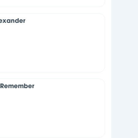
exander
p Remember