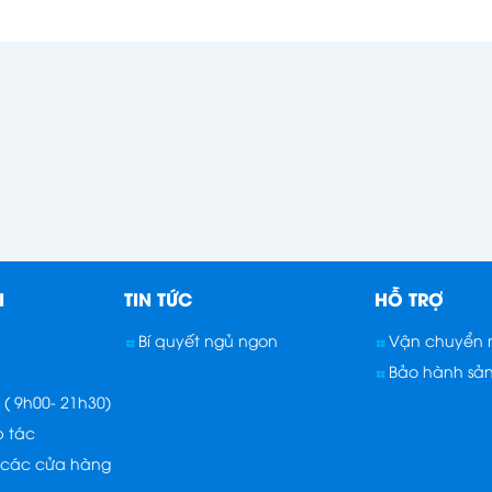
I
TIN TỨC
HỖ TRỢ
Bí quyết ngủ ngon
Vận chuyển m
Bảo hành sả
( 9h00- 21h30)
p tác
 các cửa hàng