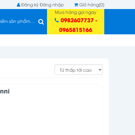
Đăng ký
Đăng nhập
Giỏ hàng(0)
Mua hàng gọi ngay
0982607737 -
0965815166
nni