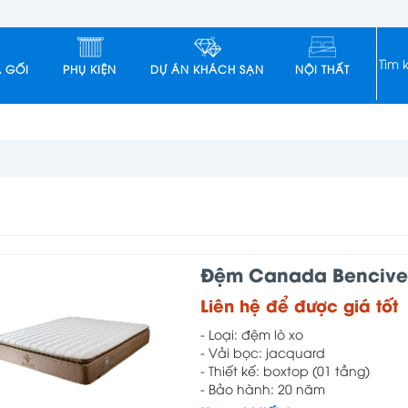
 GỐI
PHỤ KIỆN
DỰ ÁN KHÁCH SẠN
NỘI THẤT
Đệm Canada Bencive
Liên hệ để được giá tốt
- Loại: đệm lò xo
- Vải bọc: jacquard
- Thiết kế: boxtop (01 tầng)
- Bảo hành: 20 năm