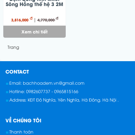
Sông Hồng thế hệ 3 2M
đ
đ
|
3,816,000
4,770,000
Xem chi tiết
Trang
CONTACT
Email: bachhoadem.vn@gmail.com
Hotline: 0982607737 - 0965815166
Address: KĐT Đô Nghĩa, Yên Nghĩa, Hà Đông. Hà Nội .
VỀ CHÚNG TÔI
Thanh toán