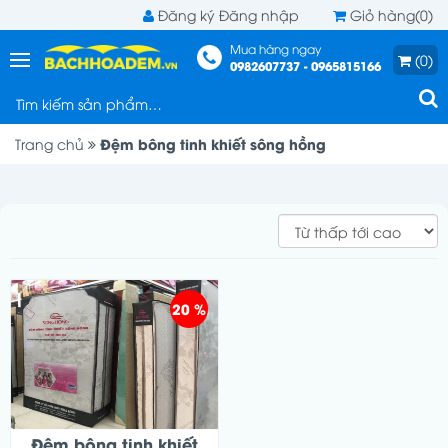
Đăng ký
Đăng nhập
Giỏ hàng(0)
Mua hàng ngay
(0)
0982607737 - 0965815166
Đệm bông tinh khiết sông hồng
Trang chủ
20 %
Đệm bông tinh khiết