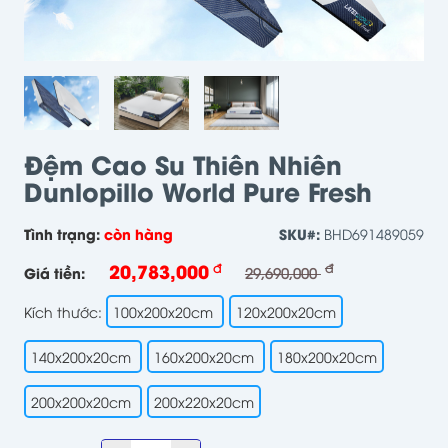
Đệm Cao Su Thiên Nhiên
Dunlopillo World Pure Fresh
Tình trạng:
còn hàng
SKU#:
BHD691489059
20,783,000
đ
đ
Giá tiền:
29,690,000
Kích thước:
100x200x20cm
120x200x20cm
140x200x20cm
160x200x20cm
180x200x20cm
200x200x20cm
200x220x20cm