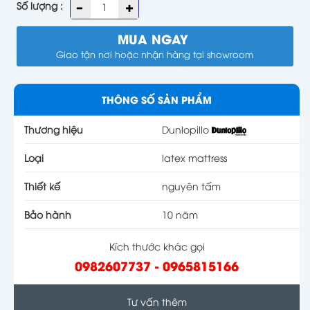
Số lượng :
MUA NGAY
Giao tận nơi hoặc nhận hàng tại showroom
THÔNG SỐ SẢN PHẨM
Thương hiệu
Dunlopillo
Loại
latex mattress
Thiết kế
nguyên tấm
Bảo hành
10 năm
Kích thước khác gọi
0982607737 - 0965815166
Tư vấn thêm