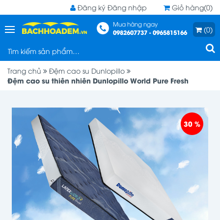
Đăng ký
Đăng nhập
Giỏ hàng(0)
Mua hàng ngay
(0)
0982607737 - 0965815166
Trang chủ
Đệm cao su Dunlopillo
Đệm cao su thiên nhiên Dunlopillo World Pure Fresh
30 %