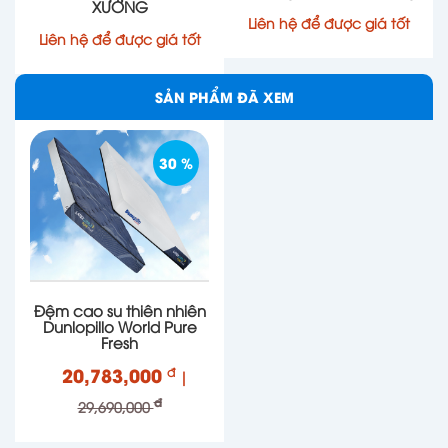
XƯỞNG
thái nhất và thức dậy với một cơ thể khỏe mạnh,
Liên hệ để được giá tốt
Liên hệ để được giá tốt
tràn đầy năng lượng mỗi ngày cùng Dulopillo
Latex World Pure Fresh...
SẢN PHẨM ĐÃ XEM
30 %
Đệm cao su thiên nhiên
Dunlopillo World Pure
Fresh
20,783,000
đ
|
đ
29,690,000
Thiết kế Dual Life tiện lợi và linh hoạt