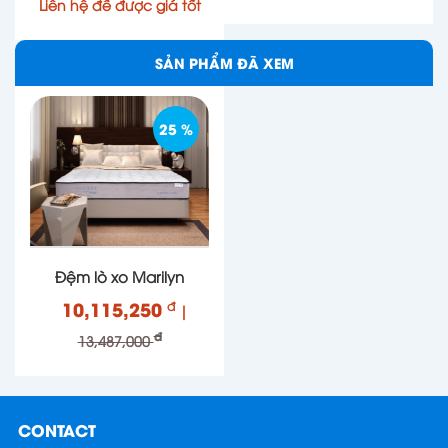
Liên hệ để được giá tốt
SẢN PHẨM ĐÃ XEM
25 %
Đệm lò xo Marilyn
10,115,250
đ
|
đ
13,487,000
CONTACT