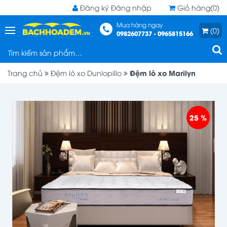
Đăng ký
Đăng nhập
Giỏ hàng(0)
Mua hàng ngay
(0)
0982607737 - 0965815166
Đệm lò xo Marilyn
Trang chủ
Đệm lò xo Dunlopillo
25 %