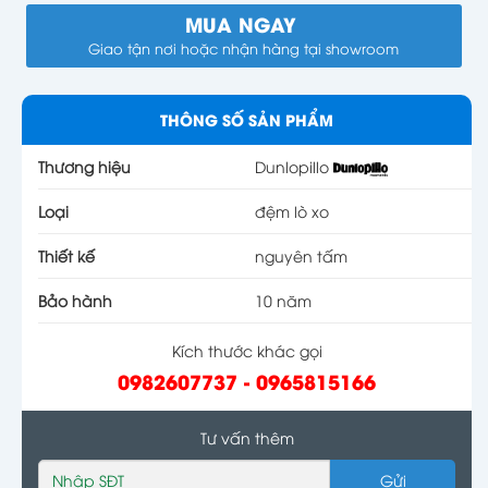
MUA NGAY
Giao tận nơi hoặc nhận hàng tại showroom
THÔNG SỐ SẢN PHẨM
Thương hiệu
Dunlopillo
Loại
đệm lò xo
Thiết kế
nguyên tấm
Bảo hành
10 năm
Kích thước khác gọi
0982607737 - 0965815166
Tư vấn thêm
Gửi