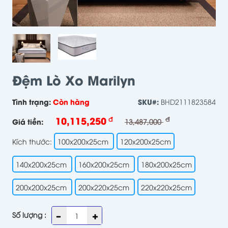
Đệm Lò Xo Marilyn
Tình trạng:
Còn hàng
SKU#:
BHD2111823584
10,115,250
đ
đ
Giá tiền:
13,487,000
Kích thước:
100x200x25cm
120x200x25cm
140x200x25cm
160x200x25cm
180x200x25cm
200x200x25cm
200x220x25cm
220x220x25cm
Số lượng :