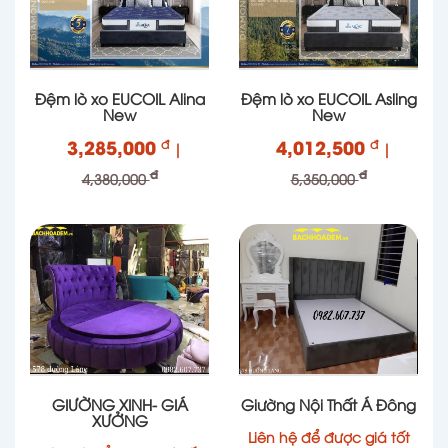
Đệm lò xo EUCOIL Alina
Đệm lò xo EUCOIL Asling
New
New
3,285,000
4,012,500
đ
đ
|
|
đ
đ
4,380,000
5,350,000
GIƯỜNG XINH- GIÁ
Giường Nội Thất Á Đông
XƯỞNG
Liên hệ để được giá tốt