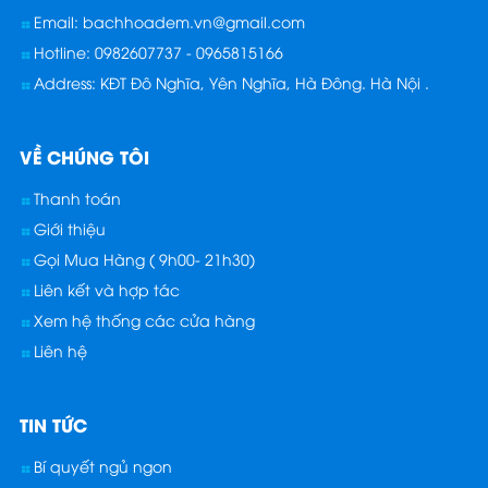
Email: bachhoadem.vn@gmail.com
Hotline: 0982607737 - 0965815166
Address: KĐT Đô Nghĩa, Yên Nghĩa, Hà Đông. Hà Nội .
VỀ CHÚNG TÔI
Thanh toán
Giới thiệu
Gọi Mua Hàng ( 9h00- 21h30)
Liên kết và hợp tác
Xem hệ thống các cửa hàng
Liên hệ
TIN TỨC
Bí quyết ngủ ngon