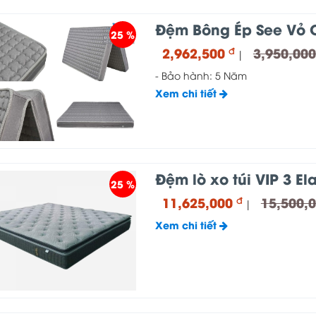
Đệm Bông Ép See Vỏ
25 %
2,962,500
3,950,00
đ
|
- Bảo hành: 5 Năm
Xem chi tiết
Đệm lò xo túi VIP 3 El
25 %
11,625,000
15,500,
đ
|
Xem chi tiết