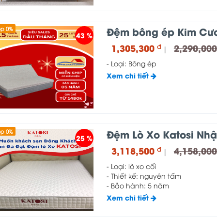
Đệm bông ép Kim Cư
óp 0%
43 %
1,305,300
2,290,00
đ
|
- Loại: Bông ép
Xem chi tiết
Đệm Lò Xo Katosi Nhậ
óp 0%
25 %
3,118,500
4,158,00
đ
|
- Loại: lò xo cối
- Thiết kế: nguyên tấm
- Bảo hành: 5 năm
Xem chi tiết