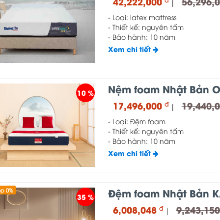
42,222,000
56,296,
|
- Loại: latex mattress
- Thiết kế: nguyên tấm
- Bảo hành: 10 năm
Xem chi tiết
Nệm foam Nhật Bản O
10 %
17,496,000
19,440,
đ
|
- Loại: Đệm foam
- Thiết kế: nguyên tấm
- Bảo hành: 10 năm
Xem chi tiết
Đệm foam Nhật Bản K
óp 0%
35 %
6,008,048
9,243,15
đ
|