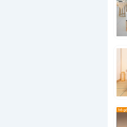
Trả g