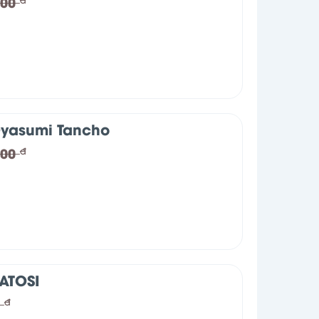
000
yasumi Tancho
000
đ
ATOSI
0
đ