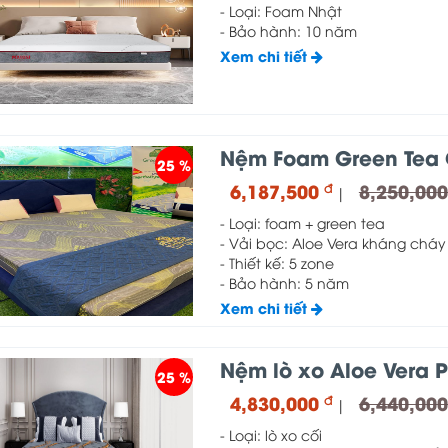
- Loại: Foam Nhật
- Bảo hành: 10 năm
Xem chi tiết
Nệm Foam Green Tea 
25 %
6,187,500
8,250,00
đ
|
- Loại: foam + green tea
- Vải bọc: Aloe Vera kháng cháy
- Thiết kế: 5 zone
- Bảo hành: 5 năm
Xem chi tiết
Nệm lò xo Aloe Vera 
25 %
4,830,000
6,440,00
đ
|
- Loại: lò xo cối