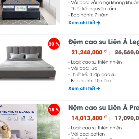
- Vải bọc: vải lô hội kháng khuẩ
- Thiết kế: nguyên tấm
- Bảo hành: 7 năm
Xem chi tiết
Đệm cao su Liên Á Le
20 %
21,248,000
26,560,
đ
|
- Loại: cao su thiên nhiên
- Vải bọc: lụa
- Thiết kế: 3 lớp cao su
- Bảo hành: 10 năm
Xem chi tiết
Nệm cao su Liên Á Pr
18 %
14,013,800
17,090,
đ
|
- Loại: cao su thiên nhiên
- Vải bọc: cotton