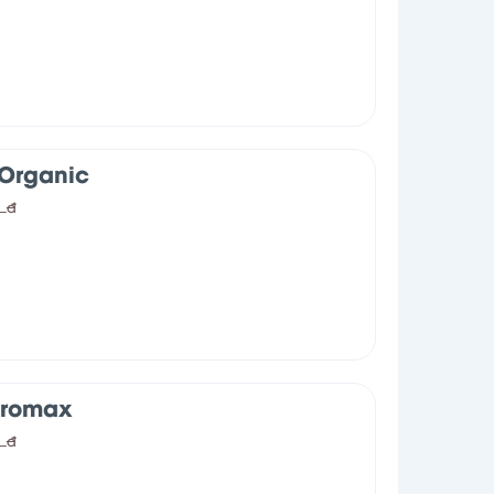
Organic
0
đ
Promax
0
đ