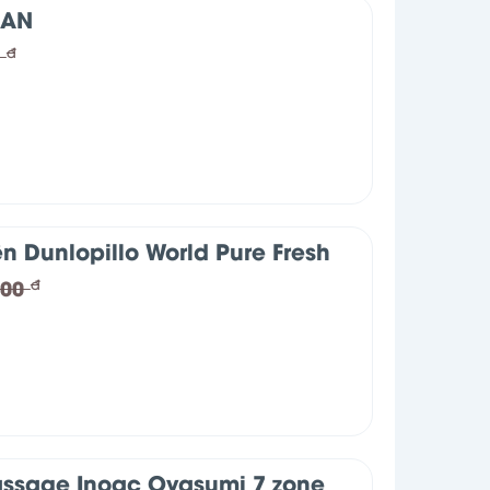
LAN
0
đ
n Dunlopillo World Pure Fresh
000
đ
ssage Inoac Oyasumi 7 zone