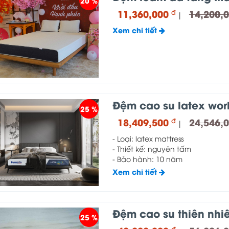
20 %
11,360,000
14,200,
đ
|
Xem chi tiết
Đệm cao su latex wor
25 %
18,409,500
24,546,
đ
|
- Loại: latex mattress
- Thiết kế: nguyên tấm
- Bảo hành: 10 năm
Xem chi tiết
Đệm cao su thiên nhiê
25 %
đ