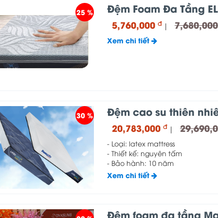
Đệm Foam Đa Tầng E
25 %
5,760,000
7,680,00
đ
|
Xem chi tiết
Đệm cao su thiên nhiê
30 %
20,783,000
29,690,
đ
|
- Loại: latex mattress
- Thiết kế: nguyên tấm
- Bảo hành: 10 năm
Xem chi tiết
Đệm foam đa tầng Ma