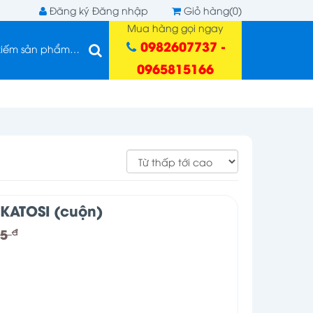
Đăng ký
Đăng nhập
Giỏ hàng(0)
Mua hàng gọi ngay
0982607737 -
0965815166
 KATOSI (cuộn)
25
đ