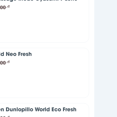
000
đ
ld Neo Fresh
000
đ
n Dunlopillo World Eco Fresh
đ