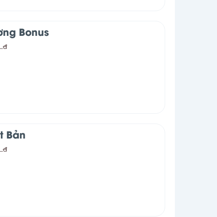
ơng Bonus
0
đ
t Bản
0
đ