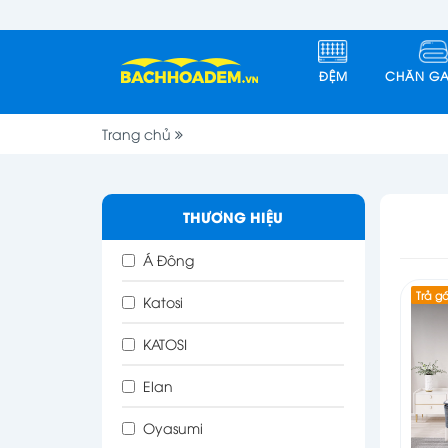
ĐỆM
CHĂN GA
Trang chủ
THƯƠNG HIỆU
Á Đông
Trả g
Katosi
KATOSI
Elan
Oyasumi