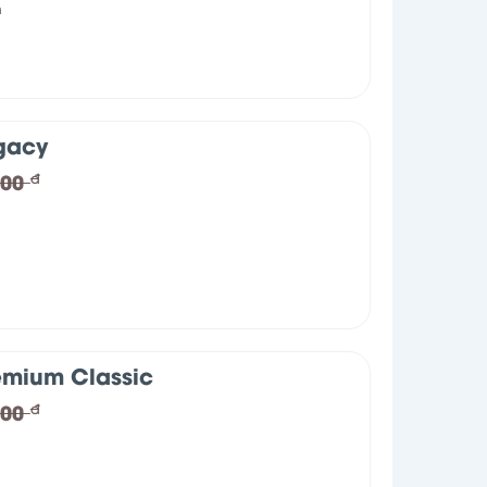
n
gacy
000
đ
emium Classic
000
đ