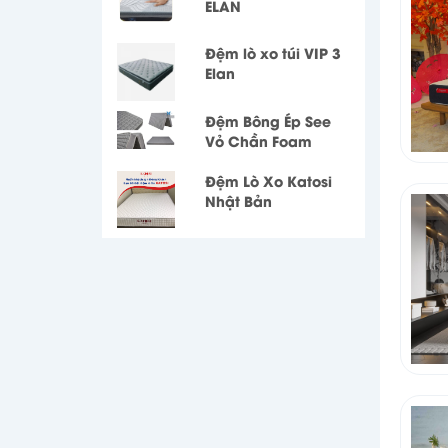
ELAN
Đệm lò xo túi VIP 3
Elan
Đệm Bông Ép See
Vỏ Chần Foam
Đệm Lò Xo Katosi
Nhật Bản