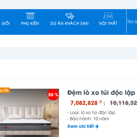
 GỐI
PHỤ KIỆN
DỰ ÁN KHÁCH SẠN
NỘI THẤT
Đệm lò xo túi độc lập
óp 0%
30 %
7,082,828
10,118,3
đ
|
- Loại: lò xo túi độc lập
- Bảo hành: 10 năm
Xem chi tiết