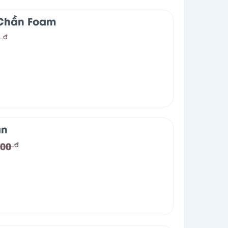
 Chần Foam
0
đ
an
000
đ