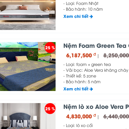
- Loại: Foam Nhật
- Bảo hành: 10 năm
Xem chi tiết
Nệm Foam Green Tea 
25 %
6,187,500
8,250,00
đ
|
- Loại: foam + green tea
- Vải bọc: Aloe Vera kháng cháy
- Thiết kế: 5 zone
- Bảo hành: 5 năm
Xem chi tiết
Nệm lò xo Aloe Vera 
25 %
4,830,000
6,440,00
đ
|
- Loại: lò xo cối