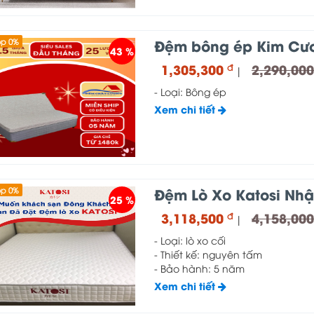
Đệm bông ép Kim Cư
óp 0%
43 %
1,305,300
2,290,00
đ
|
- Loại: Bông ép
Xem chi tiết
Đệm Lò Xo Katosi Nhậ
óp 0%
25 %
3,118,500
4,158,00
đ
|
- Loại: lò xo cối
- Thiết kế: nguyên tấm
- Bảo hành: 5 năm
Xem chi tiết