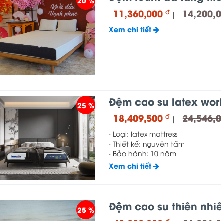
20 %
11,360,000
14,200,
đ
|
Xem chi tiết
Đệm cao su latex wor
25 %
18,409,500
24,546,
đ
|
- Loại: latex mattress
- Thiết kế: nguyên tấm
- Bảo hành: 10 năm
Xem chi tiết
Đệm cao su thiên nhiê
25 %
đ