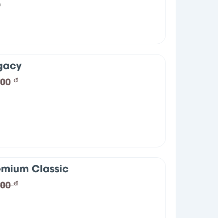
n
gacy
000
đ
emium Classic
000
đ