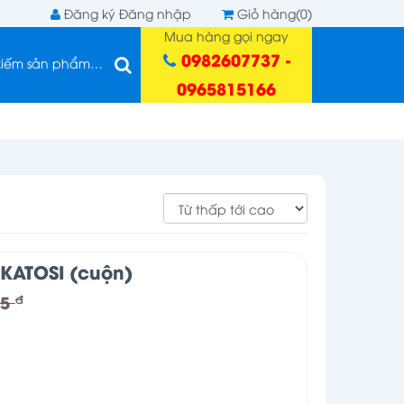
Đăng ký
Đăng nhập
Giỏ hàng(0)
Mua hàng gọi ngay
0982607737 -
0965815166
 KATOSI (cuộn)
25
đ