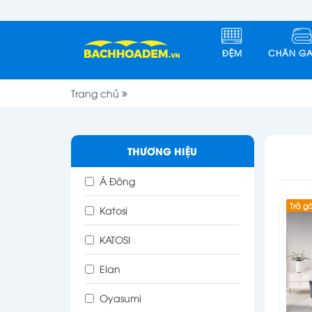
ĐỆM
CHĂN GA
Trang chủ
THƯƠNG HIỆU
Á Đông
Trả g
Katosi
KATOSI
Elan
Oyasumi