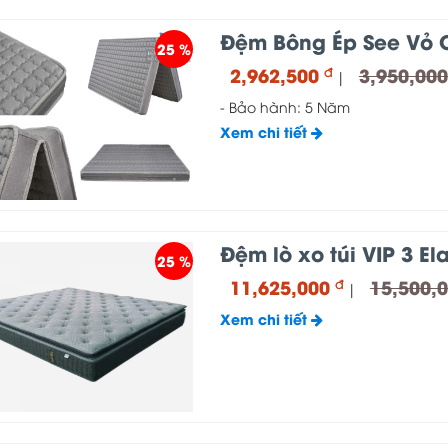
Đệm Bông Ép See Vỏ
25 %
2,962,500
3,950,00
đ
|
- Bảo hành: 5 Năm
Xem chi tiết
Đệm lò xo túi VIP 3 El
25 %
11,625,000
15,500,
đ
|
Xem chi tiết