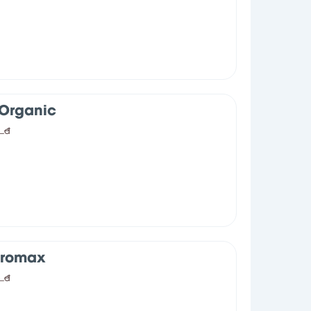
Organic
0
đ
Promax
0
đ