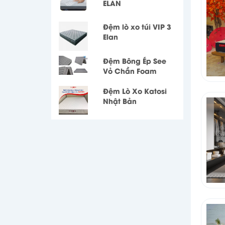
ELAN
Đệm lò xo túi VIP 3
Elan
Đệm Bông Ép See
Vỏ Chần Foam
Đệm Lò Xo Katosi
Nhật Bản