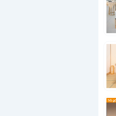
Trả g