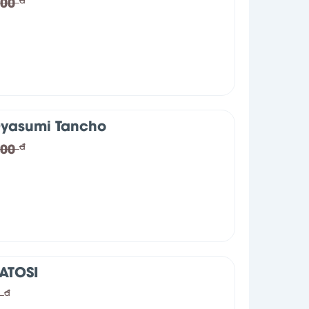
000
yasumi Tancho
000
đ
ATOSI
0
đ