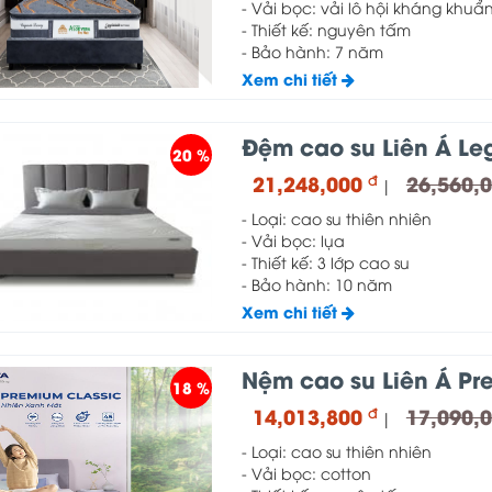
- Vải bọc: vải lô hội kháng khuẩ
- Thiết kế: nguyên tấm
- Bảo hành: 7 năm
Xem chi tiết
Đệm cao su Liên Á Le
20 %
21,248,000
26,560,
đ
|
- Loại: cao su thiên nhiên
- Vải bọc: lụa
- Thiết kế: 3 lớp cao su
- Bảo hành: 10 năm
Xem chi tiết
Nệm cao su Liên Á Pr
18 %
14,013,800
17,090,
đ
|
- Loại: cao su thiên nhiên
- Vải bọc: cotton