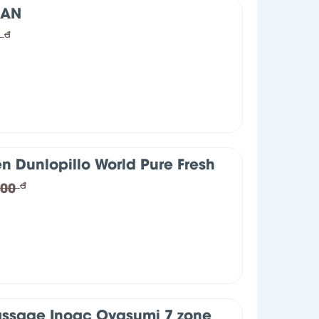
LAN
0
đ
n Dunlopillo World Pure Fresh
000
đ
ssage Inoac Oyasumi 7 zone