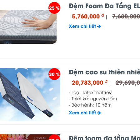
Đệm Foam Đa Tầng E
25 %
5,760,000
7,680,00
đ
|
Xem chi tiết
Đệm cao su thiên nhiê
30 %
20,783,000
29,690,
đ
|
- Loại: latex mattress
- Thiết kế: nguyên tấm
- Bảo hành: 10 năm
Xem chi tiết
Đệm foam đa tầng Ma