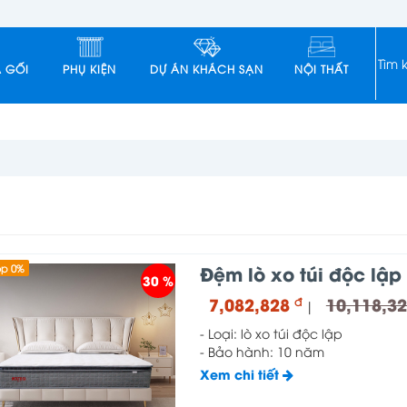
 GỐI
PHỤ KIỆN
DỰ ÁN KHÁCH SẠN
NỘI THẤT
Đệm lò xo túi độc lập
óp 0%
30 %
7,082,828
10,118,3
đ
|
- Loại: lò xo túi độc lập
- Bảo hành: 10 năm
Xem chi tiết