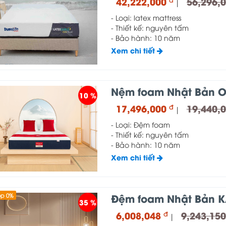
42,222,000
56,296,
|
- Loại: latex mattress
- Thiết kế: nguyên tấm
- Bảo hành: 10 năm
Xem chi tiết
Nệm foam Nhật Bản O
10 %
17,496,000
19,440,
đ
|
- Loại: Đệm foam
- Thiết kế: nguyên tấm
- Bảo hành: 10 năm
Xem chi tiết
Đệm foam Nhật Bản K
óp 0%
35 %
6,008,048
9,243,15
đ
|