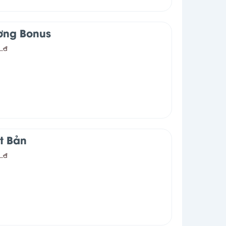
ơng Bonus
0
đ
t Bản
0
đ