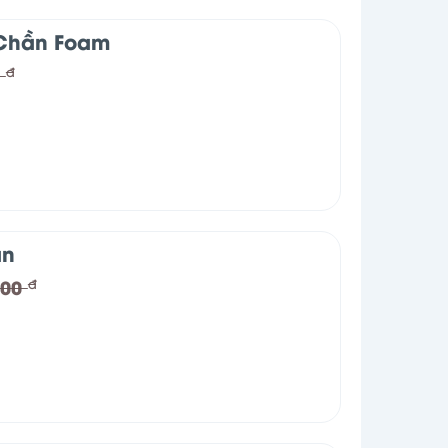
 Chần Foam
0
đ
an
000
đ