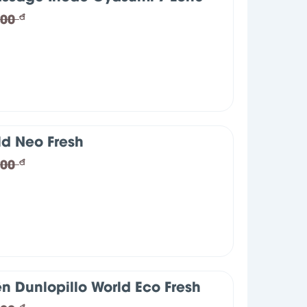
000
đ
ld Neo Fresh
000
đ
n Dunlopillo World Eco Fresh
đ