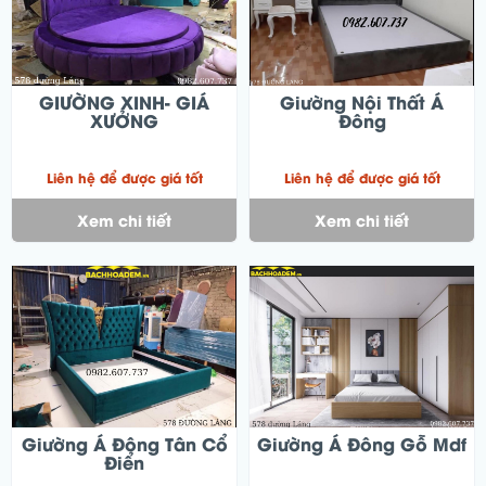
GIƯỜNG XINH- GIÁ
Giường Nội Thất Á
XƯỞNG
Đông
Liên hệ để được giá tốt
Liên hệ để được giá tốt
Xem chi tiết
Xem chi tiết
Giường Á Đông Tân Cổ
Giường Á Đông Gỗ Mdf
Điển