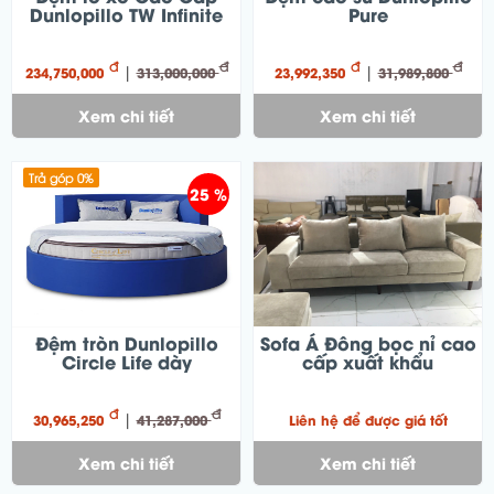
Dunlopillo TW Infinite
Pure
đ
đ
đ
đ
|
|
234,750,000
313,000,000
23,992,350
31,989,800
Xem chi tiết
Xem chi tiết
Trả góp 0%
25 %
Đệm tròn Dunlopillo
Sofa Á Đông bọc nỉ cao
Circle Life dày
cấp xuất khẩu
đ
đ
|
30,965,250
41,287,000
Liên hệ để được giá tốt
Xem chi tiết
Xem chi tiết