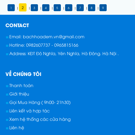
2
1
3
4
5
6
7
8
9
|
|
|
|
|
|
|
|
CONTACT
Email: bachhoadem.vn@gmail.com
Hotline: 0982607737 - 0965815166
Address: KĐT Đô Nghĩa, Yên Nghĩa, Hà Đông. Hà Nội .
VỀ CHÚNG TÔI
Thanh toán
Giới thiệu
Gọi Mua Hàng ( 9h00- 21h30)
Liên kết và hợp tác
Xem hệ thống các cửa hàng
Liên hệ