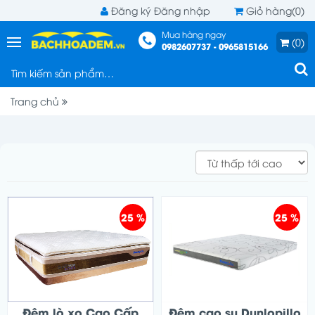
Đăng ký
Đăng nhập
Giỏ hàng(0)
Mua hàng ngay
(0)
0982607737 - 0965815166
Trang chủ
25 %
25 %
Đệm lò xo Cao Cấp
Đệm cao su Dunlopillo