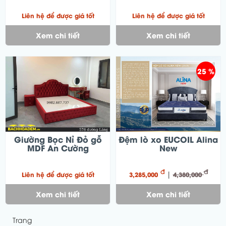
Liên hệ để được giá tốt
Liên hệ để được giá tốt
Xem chi tiết
Xem chi tiết
25 %
Giường Bọc Nỉ Đỏ gỗ
Đệm lò xo EUCOIL Alina
MDF An Cường
New
đ
đ
|
Liên hệ để được giá tốt
3,285,000
4,380,000
Xem chi tiết
Xem chi tiết
Trang