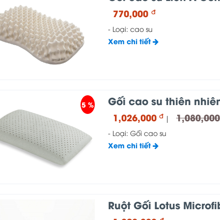
770,000
đ
- Loại: cao su
Xem chi tiết
Gối cao su thiên nhiê
5 %
1,026,000
1,080,00
đ
|
- Loại: Gối cao su
Xem chi tiết
Ruột Gối Lotus Microfi
đ