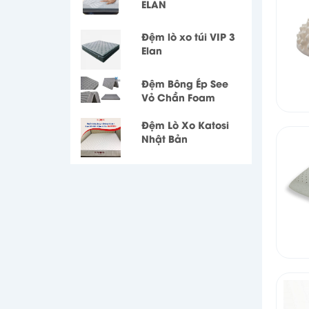
ELAN
Đệm lò xo túi VIP 3
Elan
Đệm Bông Ép See
Vỏ Chần Foam
Đệm Lò Xo Katosi
Nhật Bản