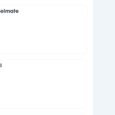
velmate
l