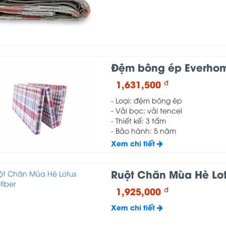
Đệm bông ép Everho
1,631,500
đ
- Loại: đệm bông ép
- Vải bọc: vải tencel
- Thiết kế: 3 tấm
- Bảo hành: 5 năm
Xem chi tiết
Ruột Chăn Mùa Hè Lot
1,925,000
đ
Xem chi tiết