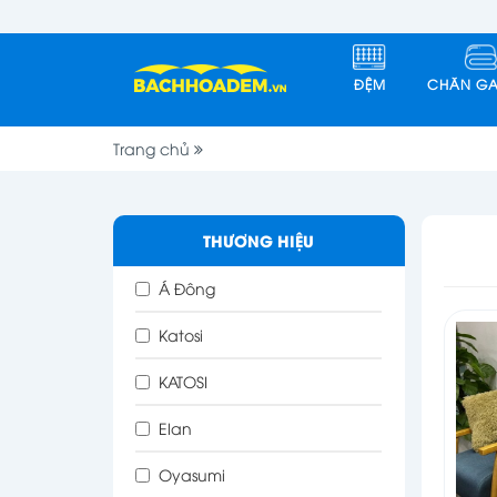
ĐỆM
CHĂN GA
Trang chủ
THƯƠNG HIỆU
Á Đông
Katosi
KATOSI
Elan
Oyasumi