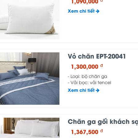
1,090,000
Xem chi tiết
Vỏ chăn EPT-20041
1,300,000
đ
- Loại: bộ chăn ga
- Vải bọc: vải tencel
Xem chi tiết
Chăn ga gối khách sạn
1,367,500
đ