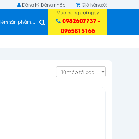
Đăng ký
Đăng nhập
Giỏ hàng(0)
Mua hàng gọi ngay
0982607737 -
0965815166