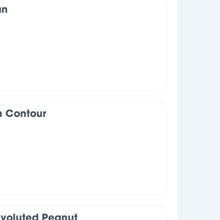
ạn
n Contour
nvoluted Peanut