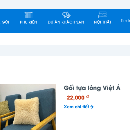
 GỐI
PHỤ KIỆN
DỰ ÁN KHÁCH SẠN
NỘI THẤT
Gối tựa lông Việt Á
22,000
đ
Xem chi tiết