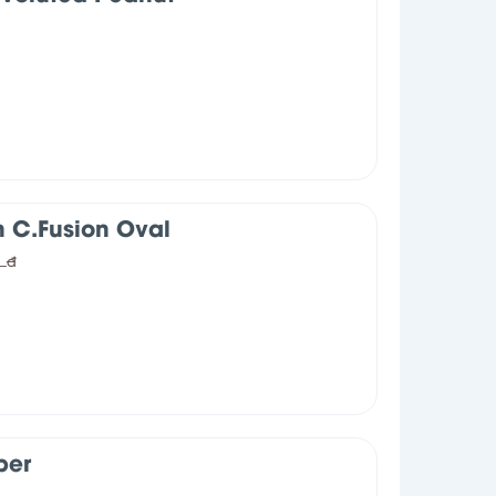
n C.Fusion Oval
0
đ
ber