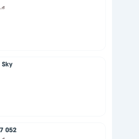
0
đ
 Sky
7 052
đ