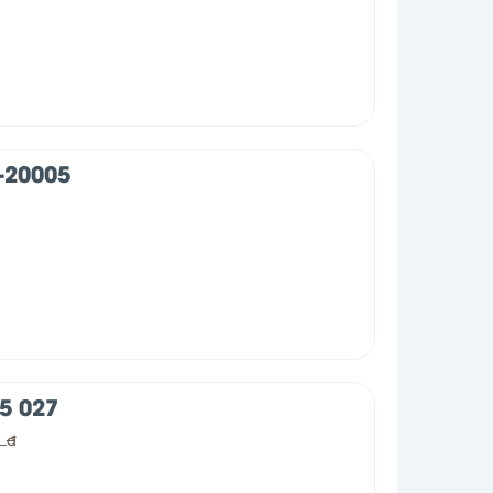
-20005
5 027
0
đ