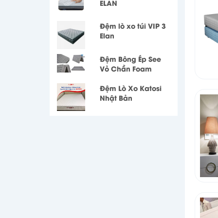
ELAN
Đệm lò xo túi VIP 3
Elan
Đệm Bông Ép See
Vỏ Chần Foam
Đệm Lò Xo Katosi
Nhật Bản