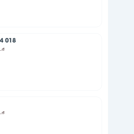
4 018
0
đ
0
đ