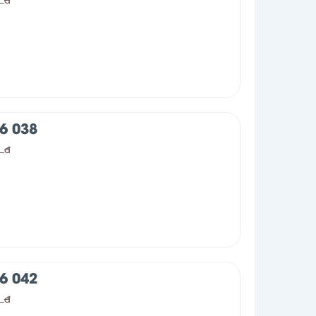
0
6 038
0
đ
6 042
0
đ