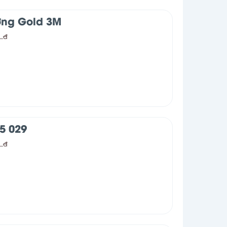
ơng Gold 3M
0
đ
5 029
0
đ