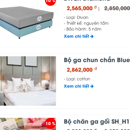
10 %
2,565,000
2,850,00
đ
|
- Loại: Divan
- Thiết kế: nguyên tấm
- Bảo hành: 5 năm
Xem chi tiết
Bộ ga chun chần Blue
2,862,000
đ
- Loại: cotton
Xem chi tiết
Bộ chăn ga gối SH_H1
10 %
đ