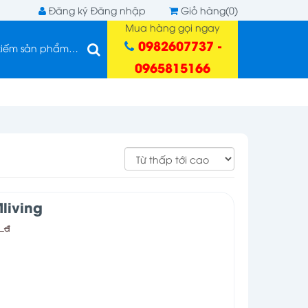
Đăng ký
Đăng nhập
Giỏ hàng(0)
Mua hàng gọi ngay
0982607737 -
0965815166
living
0
đ