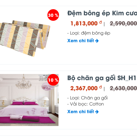
Đệm bông ép Kim cư
30 %
1,813,000
2,590,00
đ
|
- Loại: đệm bông ép
Xem chi tiết
Bộ chăn ga gối SH_H1
10 %
2,367,000
2,630,00
đ
|
- Loại: Chăn ga gối
- Vải bọc: Cotton
Xem chi tiết