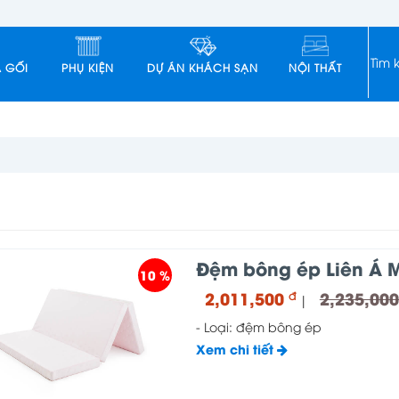
 GỐI
PHỤ KIỆN
DỰ ÁN KHÁCH SẠN
NỘI THẤT
Đệm bông ép Liên Á M
10 %
2,011,500
2,235,00
đ
|
- Loại: đệm bông ép
Xem chi tiết