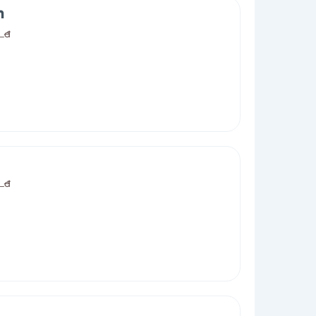
m
0
đ
0
đ