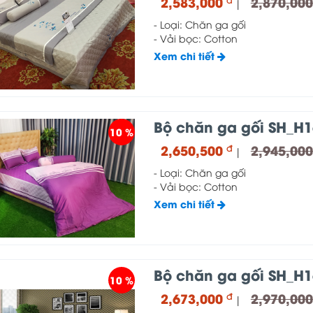
2,583,000
2,870,00
|
- Loại: Chăn ga gối
- Vải bọc: Cotton
Xem chi tiết
Bộ chăn ga gối SH_H1
10 %
2,650,500
2,945,00
đ
|
- Loại: Chăn ga gối
- Vải bọc: Cotton
Xem chi tiết
Bộ chăn ga gối SH_H1
10 %
2,673,000
2,970,00
đ
|