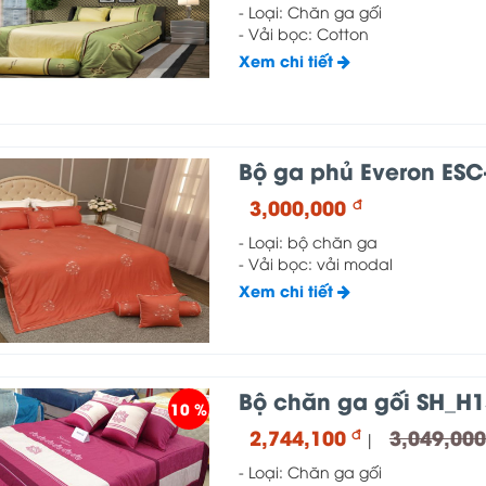
- Loại: Chăn ga gối
- Vải bọc: Cotton
Xem chi tiết
Bộ ga phủ Everon ESC
3,000,000
đ
- Loại: bộ chăn ga
- Vải bọc: vải modal
Xem chi tiết
Bộ chăn ga gối SH_H1
10 %
2,744,100
3,049,00
đ
|
- Loại: Chăn ga gối