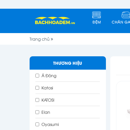
ĐỆM
CHĂN GA
Trang chủ
THƯƠNG HIỆU
Á Đông
Katosi
KATOSI
Elan
Oyasumi