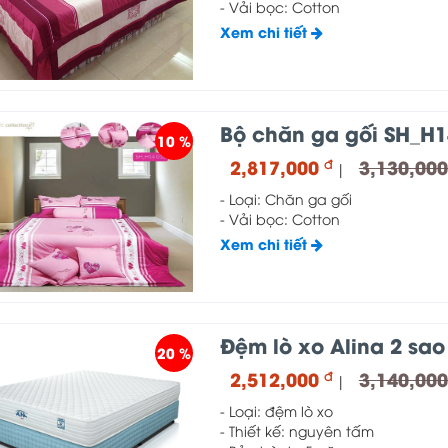
- Vải bọc: Cotton
Xem chi tiết
Bộ chăn ga gối SH_H1
10 %
2,817,000
3,130,00
đ
|
- Loại: Chăn ga gối
- Vải bọc: Cotton
Xem chi tiết
Đệm lò xo Alina 2 sao
20 %
2,512,000
3,140,00
đ
|
- Loại: đệm lò xo
- Thiết kế: nguyên tấm