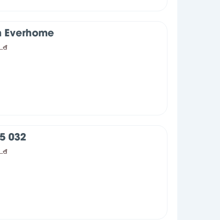
m Everhome
0
đ
5 032
0
đ