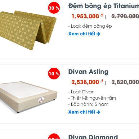
Đệm bông ép Titaniu
30 %
1,953,000
2,790,00
đ
|
- Loại: đệm bông ép
Xem chi tiết
Divan Asling
10 %
2,538,000
2,820,00
đ
|
- Loại: Divan
- Thiết kế: nguyên tấm
- Bảo hành: 5 năm
Xem chi tiết
Divan Diamond