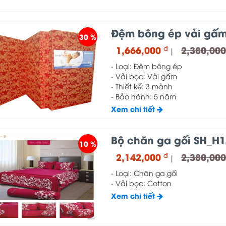
Đệm bông ép vải gấ
30 %
1,666,000
2,380,00
đ
|
- Loại: Đệm bông ép
- Vải bọc: Vải gấm
- Thiết kế: 3 mảnh
- Bảo hành: 5 năm
Xem chi tiết
Bộ chăn ga gối SH_H1
10 %
2,142,000
2,380,00
đ
|
- Loại: Chăn ga gối
- Vải bọc: Cotton
Xem chi tiết