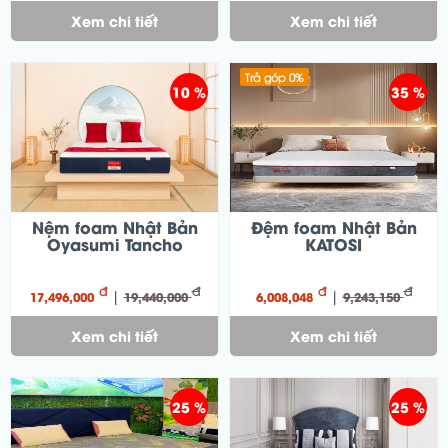
Xem chi tiết
Xem chi tiết
Trả góp 0%
10 %
35 %
Nệm foam Nhật Bản
Đệm foam Nhật Bản
Oyasumi Tancho
KATOSI
đ
đ
đ
đ
|
|
17,496,000
19,440,000
6,008,048
9,243,150
Xem chi tiết
Xem chi tiết
25 %
25 %