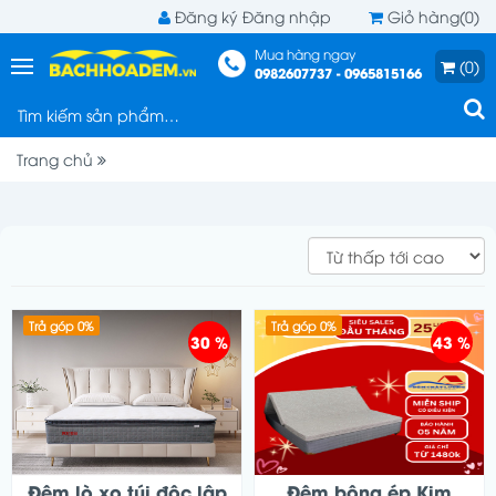
Đăng ký
Đăng nhập
Giỏ hàng(0)
Mua hàng ngay
(0)
0982607737 - 0965815166
Trang chủ
Trả góp 0%
Trả góp 0%
30 %
43 %
Đệm lò xo túi độc lập
Đệm bông ép Kim