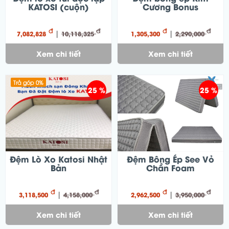
KATOSI (cuộn)
Cương Bonus
đ
đ
đ
đ
|
|
7,082,828
10,118,325
1,305,300
2,290,000
Xem chi tiết
Xem chi tiết
Trả góp 0%
25 %
25 %
Đệm Lò Xo Katosi Nhật
Đệm Bông Ép See Vỏ
Bản
Chần Foam
đ
đ
đ
đ
|
|
3,118,500
4,158,000
2,962,500
3,950,000
Xem chi tiết
Xem chi tiết