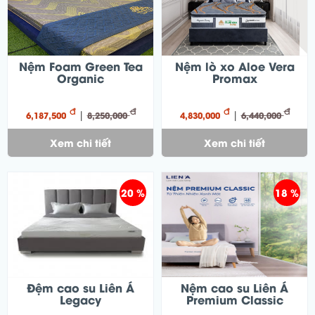
Nệm Foam Green Tea
Nệm lò xo Aloe Vera
Organic
Promax
đ
đ
đ
đ
|
|
6,187,500
8,250,000
4,830,000
6,440,000
Xem chi tiết
Xem chi tiết
20 %
18 %
Đệm cao su Liên Á
Nệm cao su Liên Á
Legacy
Premium Classic