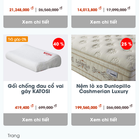
đ
đ
đ
đ
|
|
21,248,000
26,560,000
14,013,800
17,090,000
Xem chi tiết
Xem chi tiết
Trả góp 0%
40 %
25 %
Gối chống đau cổ vai
Nệm lò xo Dunlopillo
gáy KATOSI
Cashmerian Luxury
đ
đ
đ
đ
|
|
419,400
699,000
199,560,000
266,080,000
Xem chi tiết
Xem chi tiết
Trang