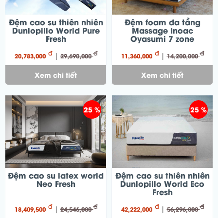
Đệm cao su thiên nhiên
Đệm foam đa tầng
Dunlopillo World Pure
Massage Inoac
Fresh
Oyasumi 7 zone
đ
đ
đ
đ
|
|
20,783,000
29,690,000
11,360,000
14,200,000
Xem chi tiết
Xem chi tiết
25 %
25 %
Đệm cao su latex world
Đệm cao su thiên nhiên
Neo Fresh
Dunlopillo World Eco
Fresh
đ
đ
đ
đ
|
|
18,409,500
24,546,000
42,222,000
56,296,000