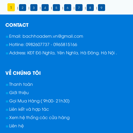
1
2
3
4
5
6
7
8
9
|
|
|
|
|
|
|
|
CONTACT
Email: bachhoadem.vn@gmail.com
Hotline: 0982607737 - 0965815166
Address: KĐT Đô Nghĩa, Yên Nghĩa, Hà Đông. Hà Nội .
VỀ CHÚNG TÔI
Thanh toán
Giới thiệu
Gọi Mua Hàng ( 9h00- 21h30)
Liên kết và hợp tác
Xem hệ thống các cửa hàng
Liên hệ