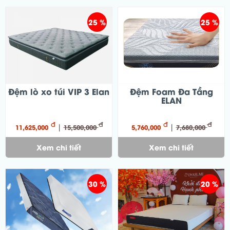
25 %
25 %
Đệm lò xo túi VIP 3 Elan
Đệm Foam Đa Tầng
ELAN
đ
đ
đ
đ
|
|
11,625,000
15,500,000
5,760,000
7,680,000
Xem chi tiết
Xem chi tiết
30 %
20 %